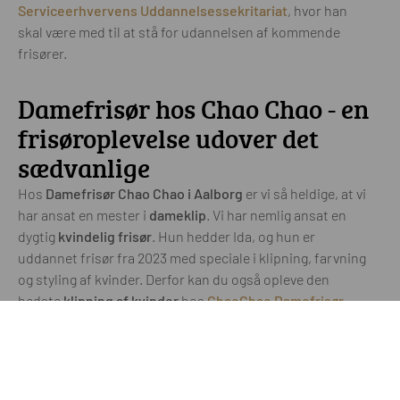
Serviceerhvervens Uddannelsessekritariat
, hvor han
skal være med til at stå for udannelsen af kommende
frisører.
Damefrisør hos Chao Chao - en
frisøroplevelse udover det
sædvanlige
Hos
Damefrisør Chao Chao i Aalborg
er vi så heldige, at vi
har ansat en mester i
dameklip
. Vi har nemlig ansat en
dygtig
kvindelig frisør
. Hun hedder Ida, og hun er
uddannet frisør fra 2023 med speciale i klipning, farvning
og styling af kvinder. Derfor kan du også opleve den
bedste
klipning af kvinder
hos
ChaoChao Damefrisør
.
Din komfort er vores prioritet. Vi ønsker, at du
slapper af
og nyder en ægte wellness-oplevelse
, når du besøger os.
Derfor tilbyder vi blandt andet
massagestole
, luksuriøse