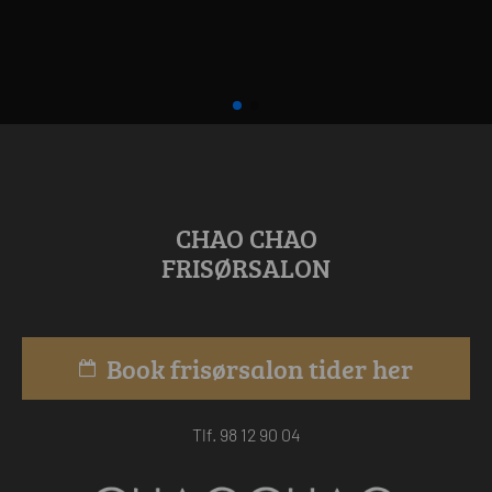
CHAO CHAO
FRISØRSALON
Book frisørsalon tider her
Tlf. 98 12 90 04