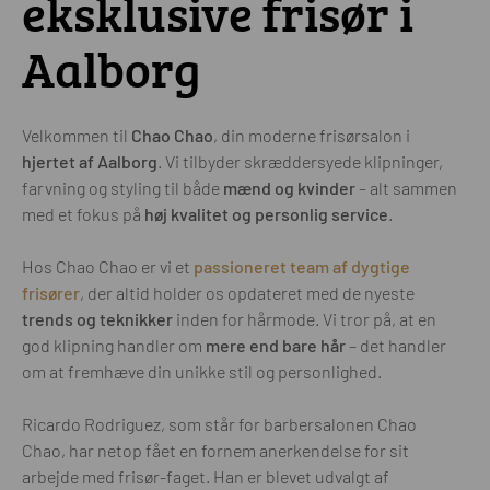
eksklusive frisør i
Aalborg
Velkommen til
Chao Chao
, din moderne frisørsalon i
hjertet af Aalborg
. Vi tilbyder skræddersyede klipninger,
farvning og styling til både
mænd og kvinder
– alt sammen
med et fokus på
høj kvalitet og personlig service
.
Hos Chao Chao er vi et
passioneret team af dygtige
frisører
, der altid holder os opdateret med de nyeste
trends og teknikker
inden for hårmode. Vi tror på, at en
god klipning handler om
mere end bare hår
– det handler
om at fremhæve din unikke stil og personlighed.
Ricardo Rodriguez, som står for barbersalonen Chao
Chao, har netop fået en fornem anerkendelse for sit
arbejde med frisør-faget. Han er blevet udvalgt af